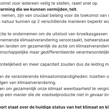
mst voor iedereen veilig te stellen, raakt snel op.
warming die we kunnen vermijden, telt.
 nemen, zijn van cruciaal belang voor de toekomst van
 natuur kunnen op 2 verschillende manieren beperkt w
 actie te ondernemen om de uitstoot van broeikasgassen 
toenemende klimaatverandering veroorzaakt, beheersbaa
en landen om gezamenlijk de actie om klimaatveranderin
nschappelijke maar gedifferentieerde verantwoordelij
ordelijkheid en meer capaciteit zouden dus de leiding
aan de veranderende klimaatomstandigheden: inzetten 
lgen van klimaatverandering.
nden om
gezamenlijk onze klimaat weerbaarheid te vergr
p een manier die de voedselproductie niet in gevaar b
port staat over de huidige status van het klimaat en k