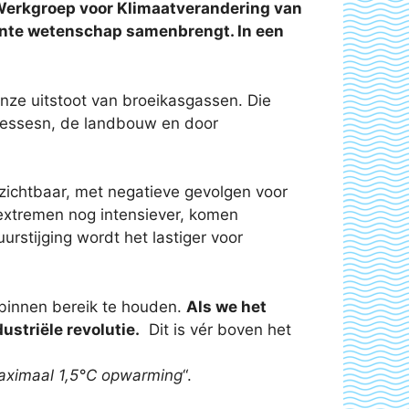
Werkgroep voor Klimaatverandering van
cente wetenschap samenbrengt
. In een
onze uitstoot van broeikasgassen. Die
ocessesn, de landbouw en door
 zichtbaar, met negatieve gevolgen voor
extremen nog intensiever, komen
rstijging wordt het lastiger voor
 binnen bereik te houden.
Als we het
striële revolutie.
Dit is vér boven het
maximaal 1,5°C opwarming
“.