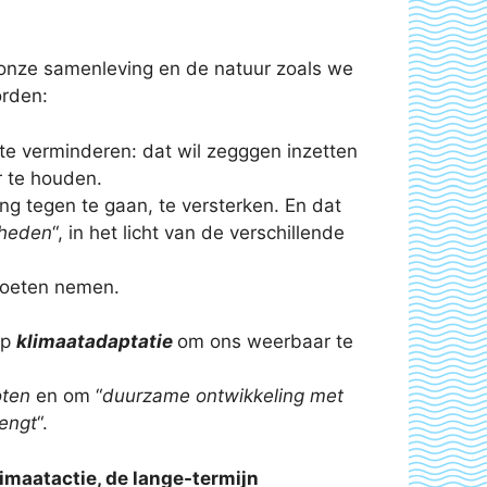
 onze samenleving en de natuur zoals we
orden:
te verminderen: dat wil zegggen inzetten
r te houden.
g tegen te gaan, te versterken. En dat
kheden
“, in het licht van de verschillende
 moeten nemen.
op
klimaatadaptatie
om ons weerbaar te
oten
en om “
duurzame ontwikkeling met
rengt
“.
limaatactie, de lange-termijn