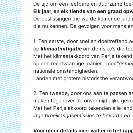
De tijd om een leefbare en duurzame toeko
Elk jaar, en elk tiende van een graad op
De beslissingen die we de komende jaren
die nu kennen. De gevolgen voor mens en
1. Ten eerste, door snel en doeltreffend
op
klimaatmitigatie
om de risico’s die 
Met het klimaatakkoord van Parijs tekend
op een rechtvaardige manier, door “
gemee
nationale omstandigheden.
Landen met grotere historische verantwo
2. Ten tweede, door ons aan te passen 
maken tegenover de onvermijdelijke gevo
Met het Parijs akkoord tekenden alle la
lage broeikasgasemissies te bevorderen o
Voor meer details over wat er in het rap