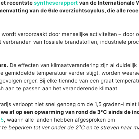
het recentste
syntheserapport
van de Internationale 
envatting van de 6de overzichtscyclus, die alle re
wordt veroorzaakt door menselijke activiteiten – door 
et verbranden van fossiele brandstoffen, industriële pr
ers.
De effecten van klimaatverandering zijn al duidelijk
e gemiddelde temperatuur verder stijgt, worden weers
volgen erger. Bij elke tiennde van een graat temperatuu
ch aan te passen aan het veranderende klimaat.
arijs verloopt niet snel genoeg om de 1,5 graden-limiet
 we af op een opwarming van rond de 3°C sinds de indu
15
, waarin alle landen hebben afgesproken om
o
 te beperken tot ver onder de 2
C en te streven naar 