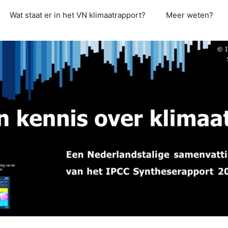
Wat staat er in het VN klimaatrapport?
Meer weten?